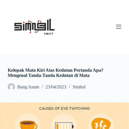
S
k
i
p
t
o
c
o
n
t
e
n
t
Kelopak Mata Kiri Atas Kedutan Pertanda Apa?
Mengenal Tanda-Tanda Kedutan di Mata
Bang Anam
23/04/2023
Simbol