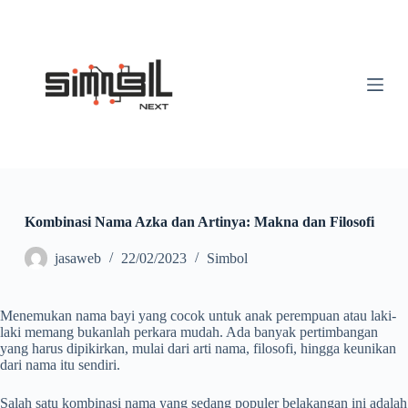
S
k
i
p
t
o
c
o
n
t
e
n
t
Kombinasi Nama Azka dan Artinya: Makna dan Filosofi
jasaweb
22/02/2023
Simbol
Menemukan nama bayi yang cocok untuk anak perempuan atau laki-
laki memang bukanlah perkara mudah. Ada banyak pertimbangan
yang harus dipikirkan, mulai dari arti nama, filosofi, hingga keunikan
dari nama itu sendiri.
Salah satu kombinasi nama yang sedang populer belakangan ini adalah