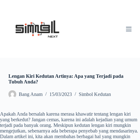
S
k
i
p
t
o
c
o
n
t
e
n
t
Lengan Kiri Kedutan Artinya: Apa yang Terjadi pada
Tubuh Anda?
Bang Anam
15/03/2023
Simbol Kedutan
Apakah Anda bersalah karena merasa khawatir tentang lengan kiri
yang berkedut? Jangan cemas, karena ini adalah kejadian yang umum
terjadi pada banyak orang. Meskipun kedutan lengan kiri mungkin
mengejutkan, sebenarnya ada beberapa penyebab yang mendasarinya.
Dalam artikel ini, kita akan membahas berbagai hal yang mungkin