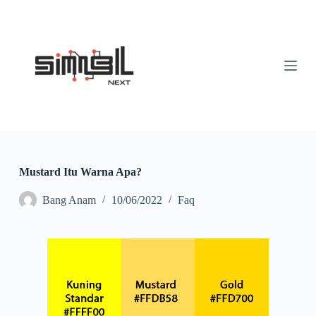
S
k
i
p
t
o
c
o
n
t
e
n
t
Mustard Itu Warna Apa?
Bang Anam
10/06/2022
Faq