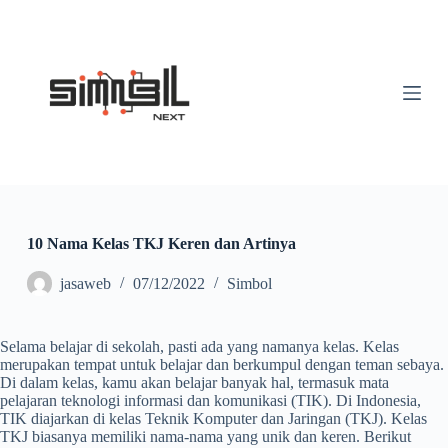
S
k
i
p
t
o
c
o
n
t
e
n
t
10 Nama Kelas TKJ Keren dan Artinya
jasaweb
07/12/2022
Simbol
Selama belajar di sekolah, pasti ada yang namanya kelas. Kelas
merupakan tempat untuk belajar dan berkumpul dengan teman sebaya.
Di dalam kelas, kamu akan belajar banyak hal, termasuk mata
pelajaran teknologi informasi dan komunikasi (TIK). Di Indonesia,
TIK diajarkan di kelas Teknik Komputer dan Jaringan (TKJ). Kelas
TKJ biasanya memiliki nama-nama yang unik dan keren. Berikut