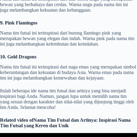
hewan yang berbahaya dan cerdas. Warna ungu pada nama tim ini
juga melambangkan kekuatan dan kebanggaan.
9. Pink Flamingos
Nama tim futsal ini terinspirasi dari burung flamingo pink yang
merupakan hewan yang elegan dan indah. Warna pink pada nama tim
ini juga melambangkan kelembutan dan keindahan.
10. Gold Dragons
Nama tim futsal ini terinspirasi dari naga emas yang merupakan simbol
keberuntungan dan kekuatan di budaya Asia. Warna emas pada nama
tim ini juga melambangkan kemewahan dan kejayaan.
Itulah beberapa ide nama tim futsal dan artinya yang bisa menjadi
inspirasi bagi Anda. Namun, jangan lupa untuk memilih nama tim
yang sesuai dengan karakter dan nilai-nilai yang dijunjung tinggi oleh
tim Anda. Selamat mencoba!
Related video ofNama Tim Futsal dan Artinya: Inspirasi Nama
Tim Futsal yang Keren dan Unik