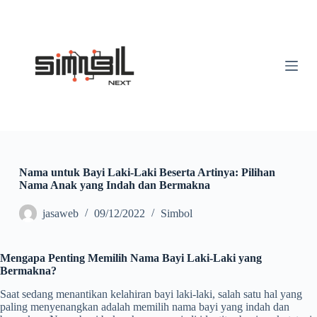
S
k
i
p
t
o
c
o
n
t
e
n
t
Nama untuk Bayi Laki-Laki Beserta Artinya: Pilihan
Nama Anak yang Indah dan Bermakna
jasaweb
09/12/2022
Simbol
Mengapa Penting Memilih Nama Bayi Laki-Laki yang
Bermakna?
Saat sedang menantikan kelahiran bayi laki-laki, salah satu hal yang
paling menyenangkan adalah memilih nama bayi yang indah dan