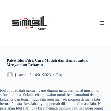
S
k
i
p
t
o
c
o
n
t
e
n
t
Paket Idul Fitri: Cara Mudah dan Hemat untuk
Menyambut Lebaran
jasaweb
14/01/2023
Faq
Idul Fitri adalah momen yang dinanti-nanti oleh umat muslim di
seluruh dunia. Selain sebagai waktu untuk bersilaturahmi dengan
keluarga dan teman, Idul Fitri juga menjadi momen di mana kita
bermaafan atas kesalahan yang pernah dilakukan di masa lalu. Namun,
persiapan Idul Fitri juga bisa menjadi momok bagi sebagian orang