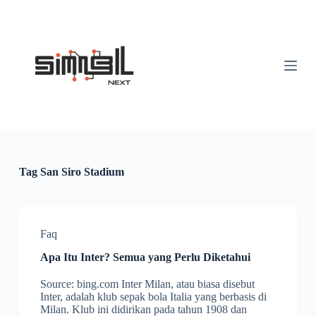
S
k
i
p
t
o
c
o
n
t
e
n
t
Tag
San Siro Stadium
Faq
Apa Itu Inter? Semua yang Perlu Diketahui
Source: bing.com Inter Milan, atau biasa disebut
Inter, adalah klub sepak bola Italia yang berbasis di
Milan. Klub ini didirikan pada tahun 1908 dan