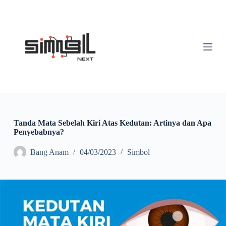
S
k
i
p
t
o
c
o
n
t
e
n
t
Tanda Mata Sebelah Kiri Atas Kedutan: Artinya dan Apa
Penyebabnya?
Bang Anam
04/03/2023
Simbol