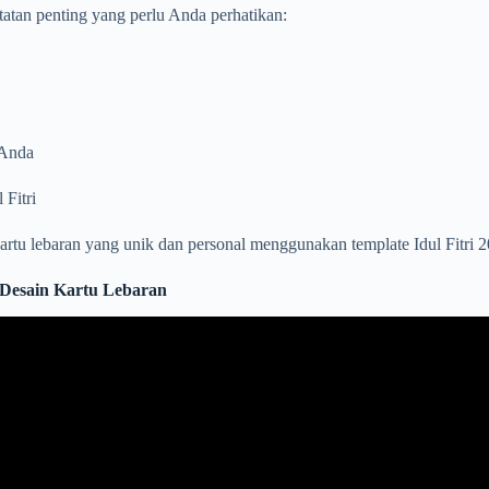
atan penting yang perlu Anda perhatikan:
 Anda
Fitri
artu lebaran yang unik dan personal menggunakan template Idul Fitri
s Desain Kartu Lebaran