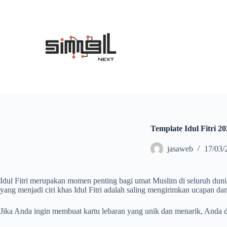
S
k
i
p
t
o
c
o
n
t
e
n
t
Template Idul Fitri 
jasaweb
17/03/
Idul Fitri merupakan momen penting bagi umat Muslim di seluruh duni
yang menjadi ciri khas Idul Fitri adalah saling mengirimkan ucapan dan
Jika Anda ingin membuat kartu lebaran yang unik dan menarik, Anda d