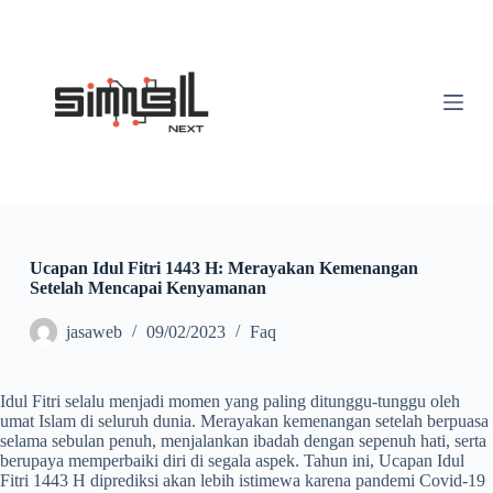
S
k
i
p
t
o
c
o
n
t
e
n
t
Ucapan Idul Fitri 1443 H: Merayakan Kemenangan
Setelah Mencapai Kenyamanan
jasaweb
09/02/2023
Faq
Idul Fitri selalu menjadi momen yang paling ditunggu-tunggu oleh
umat Islam di seluruh dunia. Merayakan kemenangan setelah berpuasa
selama sebulan penuh, menjalankan ibadah dengan sepenuh hati, serta
berupaya memperbaiki diri di segala aspek. Tahun ini, Ucapan Idul
Fitri 1443 H diprediksi akan lebih istimewa karena pandemi Covid-19