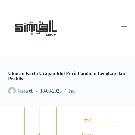
S
k
i
p
t
o
c
o
n
t
e
n
t
Ukuran Kartu Ucapan Idul Fitri: Panduan Lengkap dan
Praktis
jasaweb
18/03/2023
Faq